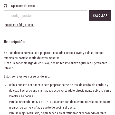
Entregas para el CP:
CAMBIAR CP
Opciones de envío
CALCULAR
No sé mi código postal
Descripción
Se trata de una mezcla para preparar ensaladas, carnes, aves y salsas, aunque
también es posible usarla de otras maneras.
Tiene un sabor amargo-dulce suave, con un regusto suave agridulce ligeramente
intenso.
Estos son algunos consejos de uso:
Utiliza nuestro condimento para preparar carne de res, de cerdo, de cordero y
de caza haciendo una marinada, o espolvoreándolo directamente sobre la carne
mientras se cocina.
Para la marinada: Utiliza de 1½ a 2 cucharadas de nuestra mezcla por cada 500
gramos de carne, y añade aceite de cocina al gusto.
Para un mejor resultado, déjala tapada en el refrigerador reposando durante