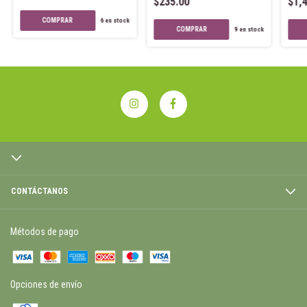
$235.00
$1,
6
en stock
9
en stock
CONTÁCTANOS
Métodos de pago
Opciones de envío