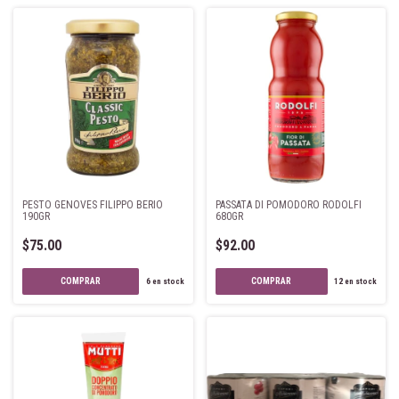
PESTO GENOVES FILIPPO BERIO
PASSATA DI POMODORO RODOLFI
190GR
680GR
$75.00
$92.00
6
en stock
12
en stock