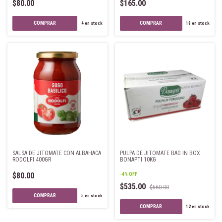
$80.00
$165.00
4
en stock
18
en stock
SALSA DE JITOMATE CON ALBAHACA
PULPA DE JITOMATE BAG IN BOX
RODOLFI 400GR
BONAPTI 10KG
$80.00
-
4
%
OFF
$535.00
$560.00
5
en stock
12
en stock