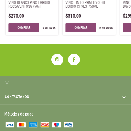
VINO BLANCO PINOT GRIGIO
VINO TINTO PRIMITIVO IGT
VINO
ROCCAVENTOSA 750ml
BORGO CIPRESI 750ML
DAVO
$270.00
$310.00
$29
10
en stock
10
en stock
CONTÁCTANOS
Métodos de pago