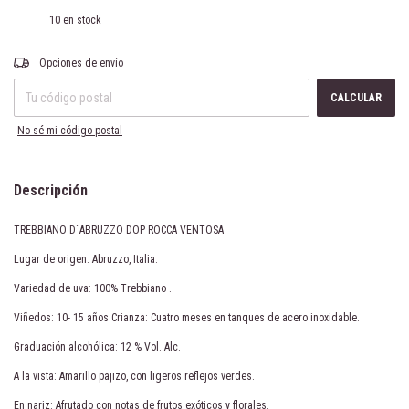
10
en stock
Entregas para el CP:
CAMBIAR CP
Opciones de envío
CALCULAR
No sé mi código postal
Descripción
TREBBIANO D´ABRUZZO DOP ROCCA VENTOSA
Lugar de origen: Abruzzo, Italia.
Variedad de uva: 100% Trebbiano .
Viñedos: 10- 15 años Crianza: Cuatro meses en tanques de acero inoxidable.
Graduación alcohólica: 12 % Vol. Alc.
A la vista: Amarillo pajizo, con ligeros reflejos verdes.
En nariz: Afrutado con notas de frutos exóticos y florales.