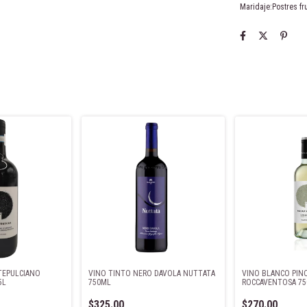
Maridaje:Postres fru
TEPULCIANO
VINO TINTO NERO DAVOLA NUTTATA
VINO BLANCO PINO
5L
750ML
ROCCAVENTOSA 75
$325.00
$270.00