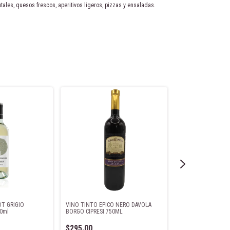
tales, quesos frescos, aperitivos ligeros, pizzas y ensaladas.
T GRIGIO
VINO TINTO EPICO NERO DAVOLA
VINO TINTO CHIAN
0ml
BORGO CIPRESI 750ML
DOCG 750ML
$295.00