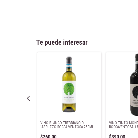
Te puede interesar
TEPULCIANO
VINO BLANCO TREBBIANO D
VINO TINTO MON
AVENTOSA 750ML
´ABRUZZO ROCCA VENTOSA 750ML
ROCCAVENTOSA 1.
$260.00
$390.00