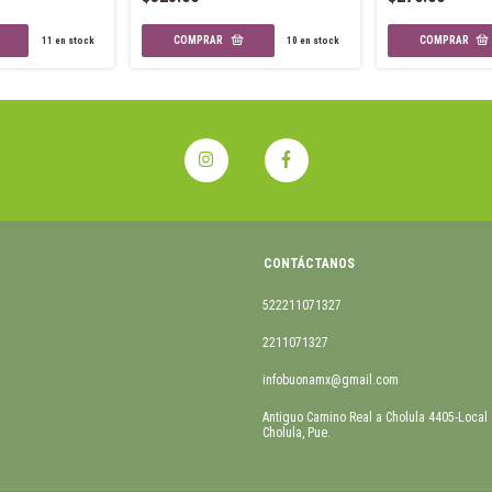
11
en stock
10
en stock
CONTÁCTANOS
522211071327
2211071327
infobuonamx@gmail.com
Antiguo Camino Real a Cholula 4405-Local
Cholula, Pue.