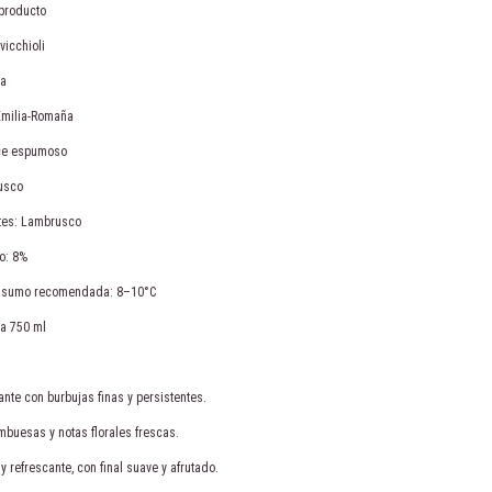
 producto
icchioli
ia
Emilia-Romaña
lce espumoso
usco
ntes: Lambrusco
o: 8%
nsumo recomendada: 8–10°C
la 750 ml
llante con burbujas finas y persistentes.
mbuesas y notas florales frescas.
 y refrescante, con final suave y afrutado.