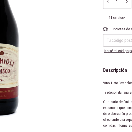
11
en stock
Entregas para el CP
Opciones de 
No sé mi código p
Descripción
Vino Tinto Cavicch
Tradición italiana 
Originario de Emilia
espumoso que combin
de elaboración pres
ofreciendo una expe
comidas informales