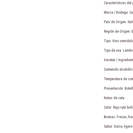
Características del
Marca / Bodega: Cav
País de Origen: Ital
Región de Origen: 
Tipo: Vino semidu
Tipo de uva: Lambr
Varietal / Ingredie
Contenido alcohólic
Temperatura de co
Presentación: Botel
Notas de cata
Color: Rojo rubí bri
Aromas: Fresas, fra
Sabor: Dulce, ligero