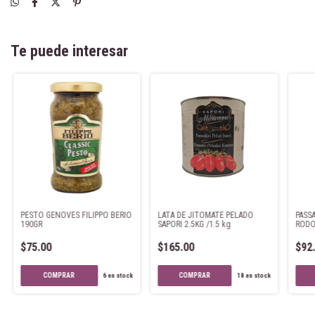
Te puede interesar
PESTO GENOVES FILIPPO BERIO
LATA DE JITOMATE PELADO
PASS
190GR
SAPORI 2.5KG /1.5 kg
RODO
$75.00
$165.00
$92
6
en stock
18
en stock