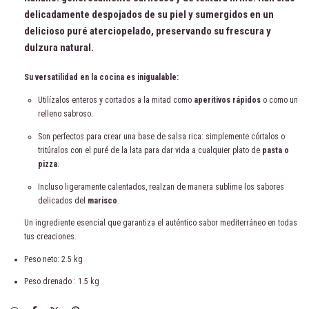
delicadamente despojados de su piel y sumergidos en un
delicioso puré aterciopelado, preservando su frescura y
dulzura natural.
Su versatilidad en la cocina es inigualable:
Utilízalos enteros y cortados a la mitad como
aperitivos rápidos
o como un
relleno sabroso.
Son perfectos para crear una base de salsa rica: simplemente córtalos o
tritúralos con el puré de la lata para dar vida a cualquier plato de
pasta o
pizza
.
Incluso ligeramente calentados, realzan de manera sublime los sabores
delicados del
marisco
.
Un ingrediente esencial que garantiza el auténtico sabor mediterráneo en todas
tus creaciones.
Peso neto: 2.5 kg
Peso drenado : 1.5 kg