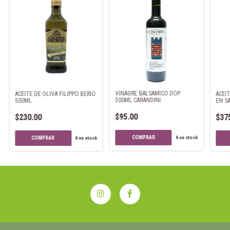
VINAGRE BALSAMICO DOP
ACEITE DE OLIVA FILIPPO BERIO
ACEI
500ML CARANDINI
500ML
EN S
DREN
$95.00
$230.00
$37
6
en stock
6
en stock