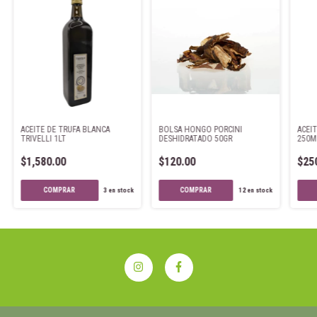
ACEITE DE TRUFA BLANCA
BOLSA HONGO PORCINI
ACEI
TRIVELLI 1LT
DESHIDRATADO 50GR
250M
$1,580.00
$120.00
$25
3
en stock
12
en stock