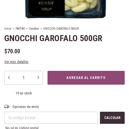
Inicio
>
PASTAS
>
Garofalo
>
GNOCCHI GAROFALO 500GR
GNOCCHI GAROFALO 500GR
$70.00
Ver más detalles
19
en stock
Entregas para el CP:
CAMBIAR CP
Opciones de envío
CALCULAR
No sé mi código postal