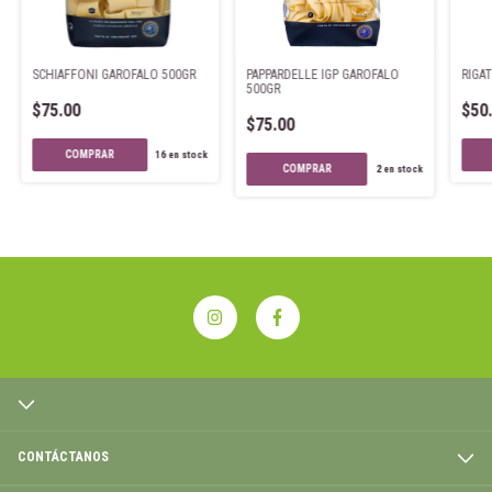
SCHIAFFONI GAROFALO 500GR
PAPPARDELLE IGP GAROFALO
RIGA
500GR
$75.00
$50
$75.00
16
en stock
2
en stock
CONTÁCTANOS